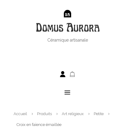
Domus Aurora
Céramique artisanale
a
Accueil
Produits
Art religieux
Petite
5
5
5
5
Croix en faïence émaillée