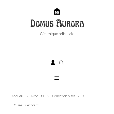
Domus Aurora
Céramique artisanale
a
Accueil
Produits
Collection oiseaux
5
5
5
Oiseau décoratif