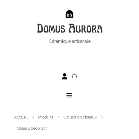
Domus Aurora
Céramique artisanale
a
Accueil
Produits
Collection oiseaux
5
5
5
Oiseau décoratif