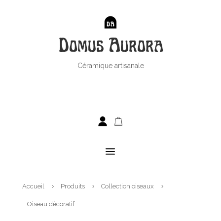
Domus Aurora
Céramique artisanale
a
Accueil
Produits
Collection oiseaux
5
5
5
Oiseau décoratif