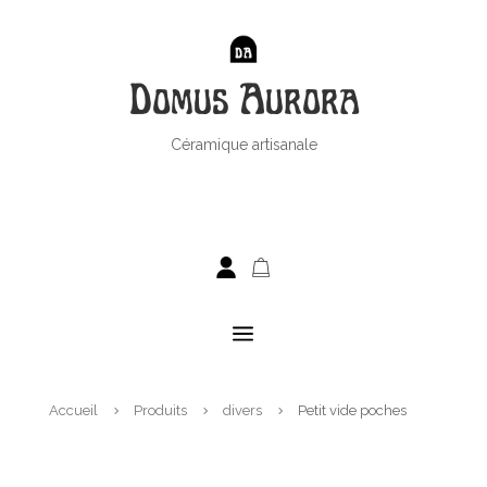
Domus Aurora
Céramique artisanale
a
Accueil
Produits
divers
Petit vide poches
5
5
5