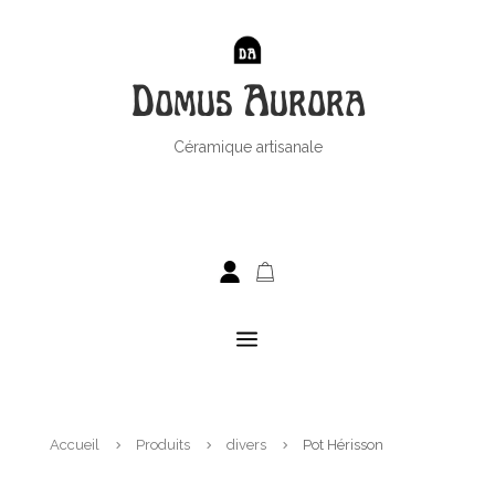
Domus Aurora
Céramique artisanale
a
Accueil
Produits
divers
Pot Hérisson
5
5
5