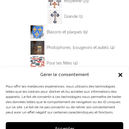
Moyenne
21
produits
1
Grande
1
produit
9
Blasons et plaques
9
produits
4
Photophores, bougeoirs et autels
4
produits
4
Pour les fêtes
4
produits
Gérer le consentement
3
divers
3
produits
Pour offrir les meilleures expériences, nous utilisons des technologies
telles que les cookies pour stocker et/ou accéder aux informations des
appareils. Le fait de consentir à ces technologies nous permettra de traiter
des données telles que le comportement de navigation ou les ID uniques
sur ce site. Le fait de ne pas consentir ou de retirer son consentement
peut avoir un effet négatif sur certaines caractéristiques et fonctions.
Accepter