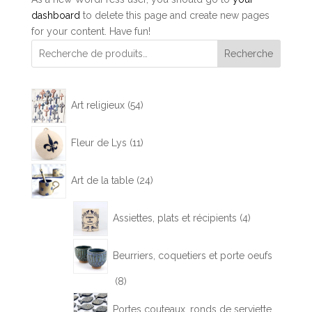
dashboard
to delete this page and create new pages
for your content. Have fun!
Recherche
54
Art religieux
54
produits
11
Fleur de Lys
11
produits
24
Art de la table
24
produits
4
Assiettes, plats et récipients
4
produits
Beurriers, coquetiers et porte oeufs
8
8
produits
Portes couteaux, ronds de serviette