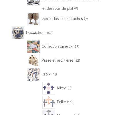
5
et dessous de plat
5
produits
7
Verres, tasses et cruches
7
produits
102
Décoration
102
produits
25
Collection oiseaux
25
produits
12
Vases et jardinières
12
produits
41
Croix
41
produits
5
Micro
5
produits
14
Petite
14
produits
21